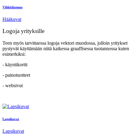
Vihkitilaisuus
Hääkuvat
Logoja yrityksille
Teen myös tarvittaessa logoja vektori muodossa, jolloin yritykset
pystyvät käyttämään niitä kaikessa graaffisessa tuotannossa kuten
esimerkiksi:
- käyntikortit
- painotuotteet
- websivut
Lapsikuvat
Lapsikuvat