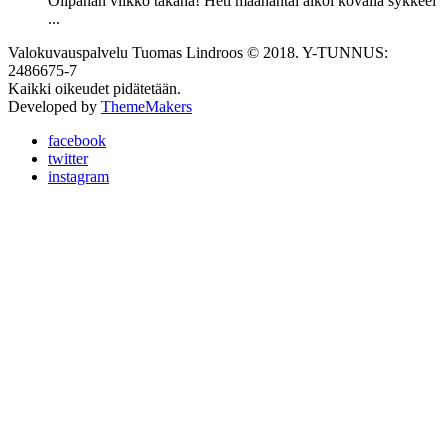
Olipahan viikko takana! Heti maanantai alkoi kovalla sykkeel
...
Valokuvauspalvelu Tuomas Lindroos © 2018. Y-TUNNUS:
2486675-7
Kaikki oikeudet pidätetään.
Developed by
ThemeMakers
facebook
twitter
instagram