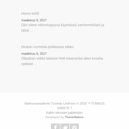
Hieno kelit!
maaliskuu 9, 2017
Olin viime viikonloppuna käymässä vanhemmillani ja
lähdi ...
Hiukan normista poikkeava viikko
maaliskuu 6, 2017
Olipahan viikko takana! Heti maanantai alkoi kovalla
sykkeel ...
Valokuvauspalvelu Tuomas Lindroos © 2018. Y-TUNNUS:
2486675-7
Kaikki oikeudet pidätetään.
Developed by
ThemeMakers