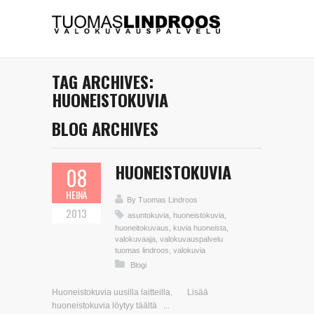
TAG ARCHIVES:
HUONEISTOKUVIA
BLOG ARCHIVES
HUONEISTOKUVIA
08
HEINÄ
By
Tuomas Lindroos
2013
asuntokuvia
,
huoneistokuvia
,
huoneitokuvaus
,
kuvia huoneista
,
valokuvaaja
,
valokuvauspalvelu
tuomas lindroos
,
valokuvia
Blogi
Huoneistokuvia uusilla laitteilla. Lisää
huoneistokuvia löytyy täältä ...