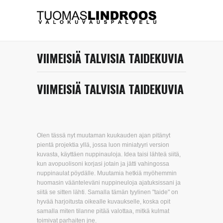
VIIMEISIÄ TALVISIA TAIDEKUVIA
VIIMEISIÄ TALVISIA TAIDEKUVIA
Olen tässä nyt muutaman kuukauden ajan pitänyt
pientä projektia yllä, jossa luon miniatyyri version
kuvasta, käyttäen nuppinauloja. Idea taisi lähteä siitä,
kun avopuolisoni korjasi jotain ja jätti vahingossa
nuppinaulat pöydälle. Muutamia hetkiä myöhemmin
huomasin väänteleväni nuppineuloja ajatuksissani ja
siitä se sitten lähti. Samalla tämän tyylinen "taide" on
hyvää harjoitusta oikealle kuvaukselle, koska opit
samalla miten tilanne pitää valottaa, mitkä kulmat
toimivat parhaiten jne.