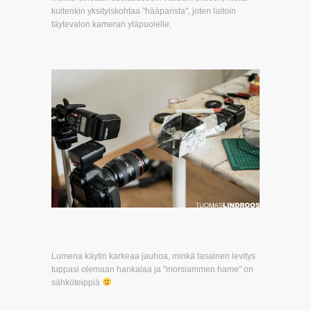
kuitenkin yksityiskohtaa "hääparista", joten laitoin
täytevalon kameran yläpuolelle.
Lumena käytin karkeaa jauhoa, minkä tasainen levitys
tuppasi olemaan hankalaa ja "morsiammen hame" on
sähköteippiä