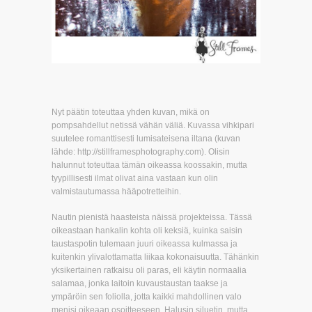
Nyt päätin toteuttaa yhden kuvan, mikä on
pompsahdellut netissä vähän väliä. Kuvassa vihkipari
suutelee romanttisesti lumisateisena iltana (kuvan
lähde: http://stillframesphotography.com). Olisin
halunnut toteuttaa tämän oikeassa koossakin, mutta
tyypillisesti ilmat olivat aina vastaan kun olin
valmistautumassa hääpotretteihin.
Nautin pienistä haasteista näissä projekteissa. Tässä
oikeastaan hankalin kohta oli keksiä, kuinka saisin
taustaspotin tulemaan juuri oikeassa kulmassa ja
kuitenkin ylivalottamatta liikaa kokonaisuutta. Tähänkin
yksikertainen ratkaisu oli paras, eli käytin normaalia
salamaa, jonka laitoin kuvaustaustan taakse ja
ympäröin sen foliolla, jotta kaikki mahdollinen valo
menisi oikeaan osoitteeseen. Halusin siluetin, mutta