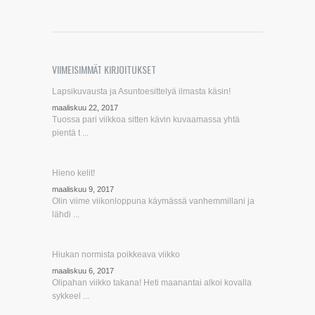
VIIMEISIMMÄT KIRJOITUKSET
Lapsikuvausta ja Asuntoesittelyä ilmasta käsin!
maaliskuu 22, 2017
Tuossa pari viikkoa sitten kävin kuvaamassa yhtä
pientä t ...
Hieno kelit!
maaliskuu 9, 2017
Olin viime viikonloppuna käymässä vanhemmillani ja
lähdi ...
Hiukan normista poikkeava viikko
maaliskuu 6, 2017
Olipahan viikko takana! Heti maanantai alkoi kovalla
sykkeel ...