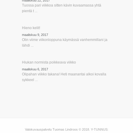
maaliskuu 22, 2017
Tuossa pari viikkoa sitten kävin kuvaamassa yhtä
pientä t ...
Hieno kelit!
maaliskuu 9, 2017
Olin viime viikonloppuna käymässä vanhemmillani ja
lähdi ...
Hiukan normista poikkeava viikko
maaliskuu 6, 2017
Olipahan viikko takana! Heti maanantai alkoi kovalla
sykkeel ...
Valokuvauspalvelu Tuomas Lindroos © 2018. Y-TUNNUS: