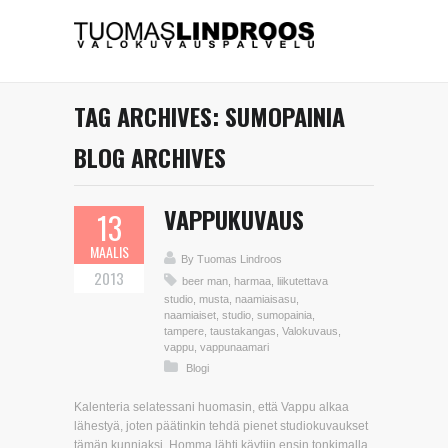
TAG ARCHIVES:
SUMOPAINIA
BLOG ARCHIVES
VAPPUKUVAUS
13
MAALIS
By
Tuomas Lindroos
2013
beer man
,
harmaa
,
liikutettava
studio
,
musta
,
naamiaisasu
,
naamiaiset
,
studio
,
sumopainia
,
tampere
,
taustakangas
,
Valokuvaus
,
vappu
,
vappunaamari
Blogi
Kalenteria selatessani huomasin, että Vappu alkaa
lähestyä, joten päätinkin tehdä pienet studiokuvaukset
tämän kunniaksi. Homma lähti käytiin ensin tonkimalla