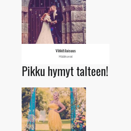
Vihkitilaisuus
Hääkuvat
Pikku hymyt talteen!